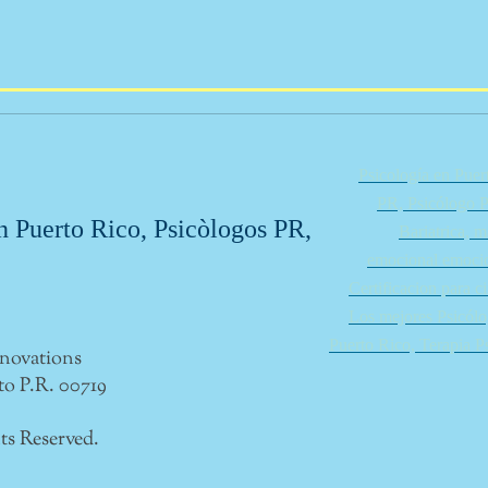
Psicología en Puer
PR, Psicólogo P
erto Rico, Psicòlogos PR,
Bariatrica, 
emocional emocio
Certificacion para c
Los mejores Psicólo
Puerto Rico, Terapia P
novations
to P.R. 00719
ts Reserved.