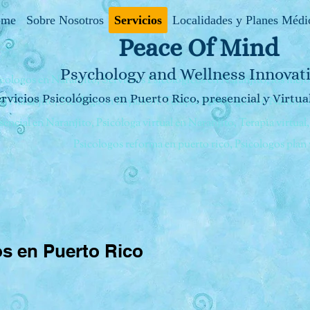
ome
Sobre Nosotros
Servicios
Localidades y Planes Médi
Peace Of Mind
Psychology and Wellness Innovat
icologos en Naranjito, Servicios Psicológicos en Naranjito, los mej
rvicios Psicológicos en Puerto Rico, presencial y Virtua
en Naranjito, Sicóloga en Bayamón. Terapia Psicologica en Naranjito
sencial en Naranjito, Psicóloga virtual en Naranjito, Terapia virtual
Psicologos reforma en puerto rico, Psicologos plan v
os en Puerto Rico