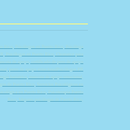
to Rico, Psicólogos en Puerto Rico, Psicóloga
R, Psicólogas en Puerto Rico, Clearance para
mascota de apoyo, certificado de pero de apoyo
nal, perro de apoyo emocionalPsicólogos PR
irugia bariatrica, mascota de apoyo emocional,
gos de Puerto Rico, Servicios Psicológicos en
sicológica en Puerto Rico, Psicoterapia Puerto
Rico, Mejores psicólogas de Puerto Rico,