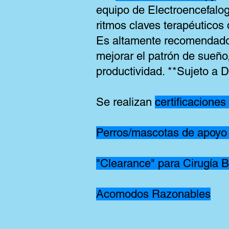
equipo de Electroencefalo
ritmos claves terapéuticos
Es altamente recomendado 
mejorar el patrón de sueño
productividad. **Sujeto a D
Se realizan
certificaciones
Perros/mascotas de apoyo
"Clearance" para Cirugía Ba
Acomodos Razonables